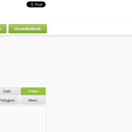
n
Woordenboek
Duits
Frans
Portugees
Meer...