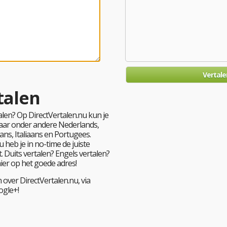
talen
len? Op DirectVertalen.nu kun je
 naar onder andere Nederlands,
ans, Italiaans en Portugees.
 heb je in no-time de juiste
. Duits vertalen? Engels vertalen?
hier op het goede adres!
 over DirectVertalen.nu, via
ogle+!