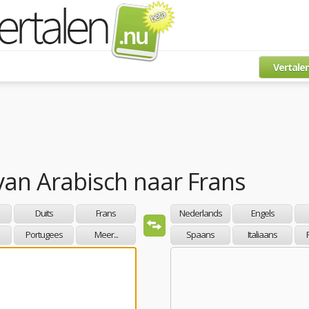
Vertale
van
Arabisch
naar
Frans
Duits
Frans
Nederlands
Engels
Portugees
Meer...
Spaans
Italiaans