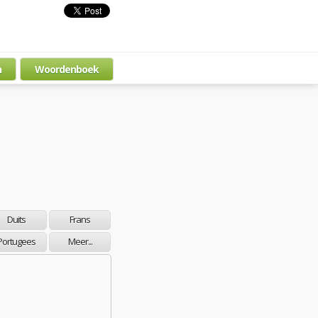
n
Woordenboek
Duits
Frans
Portugees
Meer...