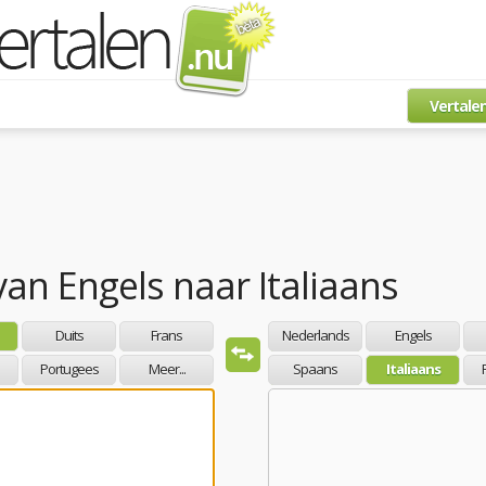
Vertale
van
Engels
naar
Italiaans
Duits
Frans
Nederlands
Engels
Portugees
Meer...
Spaans
Italiaans