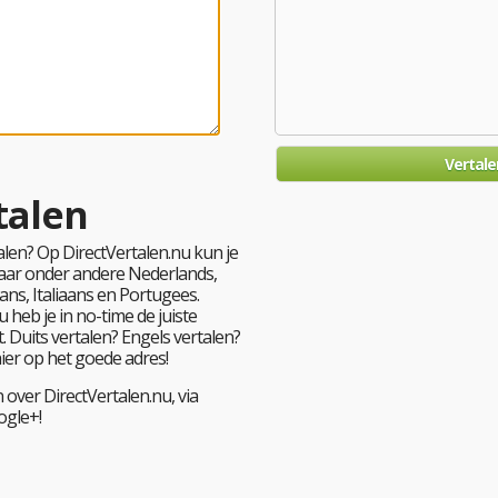
talen
len? Op DirectVertalen.nu kun je
 naar onder andere Nederlands,
ans, Italiaans en Portugees.
 heb je in no-time de juiste
. Duits vertalen? Engels vertalen?
hier op het goede adres!
 over DirectVertalen.nu, via
ogle+!