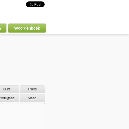
n
Woordenboek
Duits
Frans
Portugees
Meer...