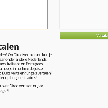
talen
len? Op DirectVertalen.nu kun je
 naar onder andere Nederlands,
ans, Italiaans en Portugees.
 heb je in no-time de juiste
. Duits vertalen? Engels vertalen?
hier op het goede adres!
 over DirectVertalen.nu, via
ogle+!