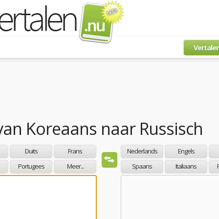
Vertale
van
Koreaans
naar
Russisch
Duits
Frans
Nederlands
Engels
Portugees
Meer...
Spaans
Italiaans