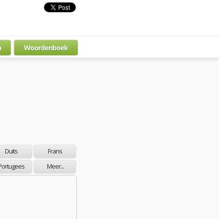
n
Woordenboek
Duits
Frans
Portugees
Meer...