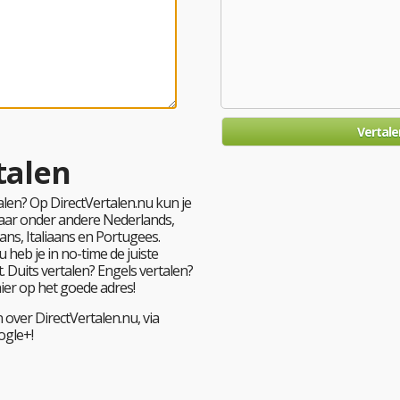
talen
len? Op DirectVertalen.nu kun je
 naar onder andere Nederlands,
ans, Italiaans en Portugees.
 heb je in no-time de juiste
. Duits vertalen? Engels vertalen?
hier op het goede adres!
 over DirectVertalen.nu, via
ogle+!