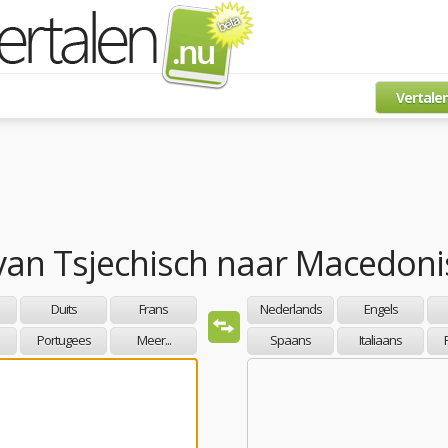
Vertale
van
Tsjechisch
naar
Macedoni
Duits
Frans
Nederlands
Engels
Portugees
Meer...
Spaans
Italiaans