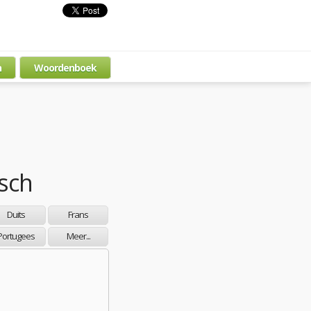
n
Woordenboek
sch
Duits
Frans
Portugees
Meer...