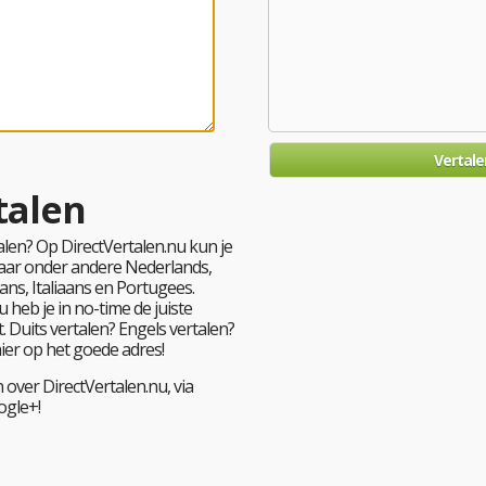
talen
len? Op DirectVertalen.nu kun je
 naar onder andere Nederlands,
ans, Italiaans en Portugees.
 heb je in no-time de juiste
. Duits vertalen? Engels vertalen?
hier op het goede adres!
 over DirectVertalen.nu, via
ogle+!