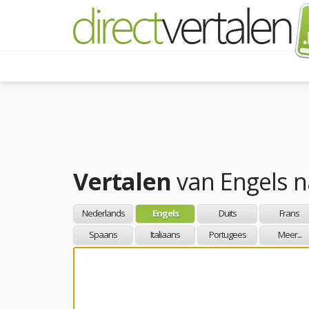
Vertalen
van
Engels
n
Nederlands
Engels
Duits
Frans
Spaans
Italiaans
Portugees
Meer...